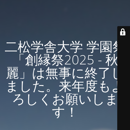
二松学舎大学 学園祭
「創縁祭2025 - 秋
麗」は無事に終了し
ました。来年度もよ
ろしくお願いしま
す！